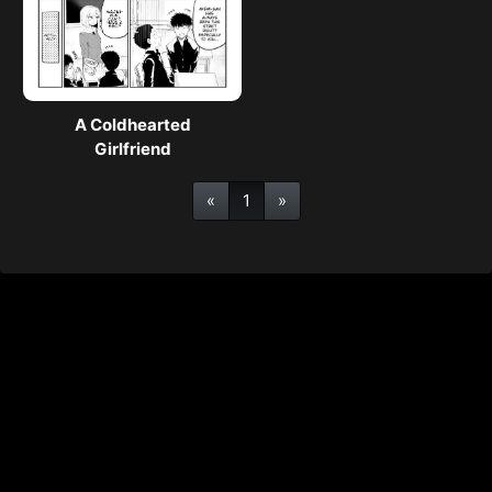
A Coldhearted
Girlfriend
«
1
»