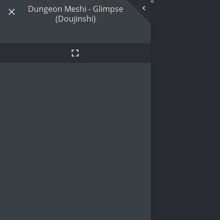
Dungeon Meshi - Glimpse
(Doujinshi)