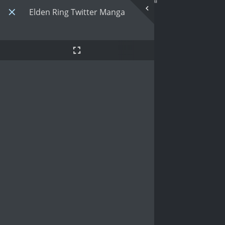
Elden Ring Twitter Manga