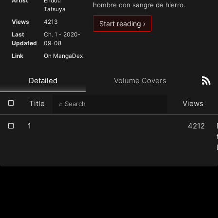
Artist
Endou
hombre con sangre de hierro.
Tatsuya
Views
4213
Start reading ›
Last
Ch. 1 - 2020-
Updated
09-08
Link
On MangaDex
Detailed
Volume Covers
Title
Views
1
4212