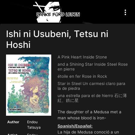
Ishi ni Usubeni, Tetsu ni
Hoshi
A Pink Heart Inside Stone
and a Shining Star Inside Steel Rose
en pierre
étoile en fer Rose in Rock
Star in Steel Un carmesi claro para
la de piedra
una estrella para el de hierro 石に薄
紅、鉄に星
The daughter of a Medusa met a
man whose blood is iron-
Author
Endou
Spanish/Español:
Tatsuya
La hija de Medusa conoció a un