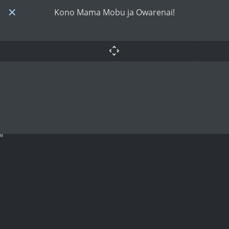
Kono Mama Mobu ja Owarenai!